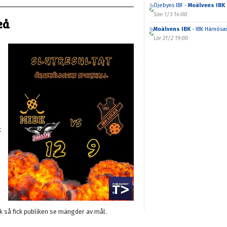
Öjebyns IBF -
Moälvens IBK
Sön 1/3 14:00
eå
Moälvens IBK
- IBK Härnösa
Lör 21/2 19:00
t
k så fick publiken se mängder av mål.