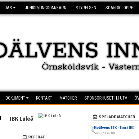
JAS
JUNIOR/UNGDOM/BARN
STYRELSEN
SCANDICLOPPET
OÄLVENS IN
Örnsköldsvik - Väster
DOKUMENT
KONTAKT
MATCHER
SPONSORHUSET HJ UTV
ÖV
9
SPELADE MATCHER
IBK Luleå
Moälvens IBK
- Timrå IBC
Sön 8/3 16:00
REFERAT