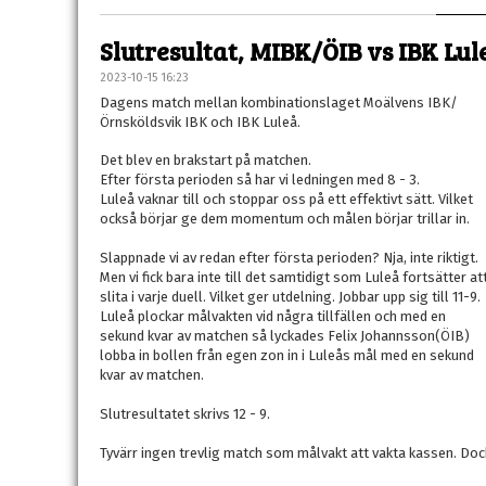
Slutresultat, MIBK/ÖIB vs IBK Lul
2023-10-15 16:23
Dagens match mellan kombinationslaget Moälvens IBK/
Örnsköldsvik IBK och IBK Luleå.
Det blev en brakstart på matchen.
Efter första perioden så har vi ledningen med 8 - 3.
Luleå vaknar till och stoppar oss på ett effektivt sätt. Vilket
också börjar ge dem momentum och målen börjar trillar in.
Slappnade vi av redan efter första perioden? Nja, inte riktigt.
Men vi fick bara inte till det samtidigt som Luleå fortsätter at
slita i varje duell. Vilket ger utdelning. Jobbar upp sig till 11-9.
Luleå plockar målvakten vid några tillfällen och med en
sekund kvar av matchen så lyckades Felix Johannsson(ÖIB)
lobba in bollen från egen zon in i Luleås mål med en sekund
kvar av matchen.
Slutresultatet skrivs 12 - 9.
Tyvärr ingen trevlig match som målvakt att vakta kassen. Doc