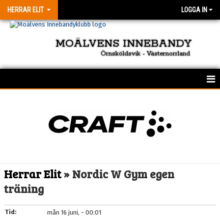
HERRAR ELIT
LOGGA IN
MOÄLVENS INNEBANDY
Örnsköldsvik - Västernorrland
HEM
NYHETER
TRUPPEN
KALENDER
Herrar Elit
» Nordic W Gym egen
BILDGALLERI
träning
DOKUMENT
Tid:
mån 16 juni, - 00:01