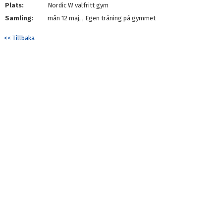
Plats:
Nordic W valfritt gym
KONTAKT
Samling:
mån 12 maj, , Egen träning på gymmet
MATCHER
<< Tillbaka
SPONSORHUSET HJ UTV
ÖVIK SCANDIC CUP