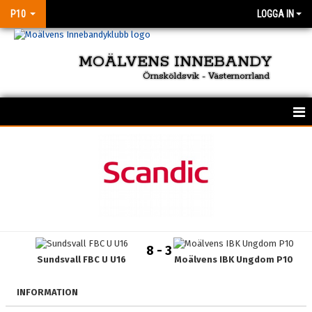
P10
LOGGA IN
MOÄLVENS INNEBANDY
Örnsköldsvik - Västernorrland
HEM
NYHETER
KALENDER
MATCHER
8 - 3
Sundsvall FBC U U16
Moälvens IBK Ungdom P10
TRUPPEN
BILDGALLERI
INFORMATION