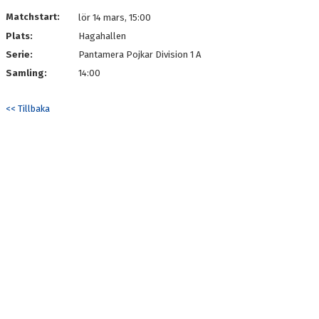
DOKUMENT
Matchstart:
lör 14 mars, 15:00
Plats:
Hagahallen
KONTAKT
Serie:
Pantamera Pojkar Division 1 A
SPONSORHUSET P10
Samling:
14:00
<< Tillbaka