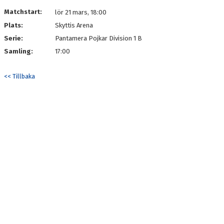
DOKUMENT
Matchstart:
lör 21 mars, 18:00
Plats:
Skyttis Arena
KONTAKT
Serie:
Pantamera Pojkar Division 1 B
SPONSORHUSET P10
Samling:
17:00
<< Tillbaka