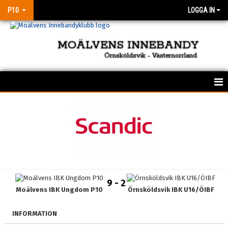
P10
LOGGA IN
MOÄLVENS INNEBANDY
Örnsköldsvik - Västernorrland
HEM
NYHETER
KALENDER
MATCHER
9 - 2
Moälvens IBK Ungdom P10
Örnsköldsvik IBK U16/ÖIBF
TRUPPEN
BILDGALLERI
INFORMATION