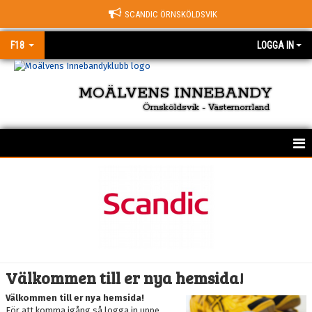
SCANDIC ÖRNSKÖLDSVIK
F18
LOGGA IN
MOÄLVENS INNEBANDY
Örnsköldsvik - Västernorrland
HEM
NYHETER
KALENDER
MATCHER
Välkommen till er nya hemsida!
TRUPPEN
Välkommen till er nya hemsida!
För att komma igång så logga in uppe