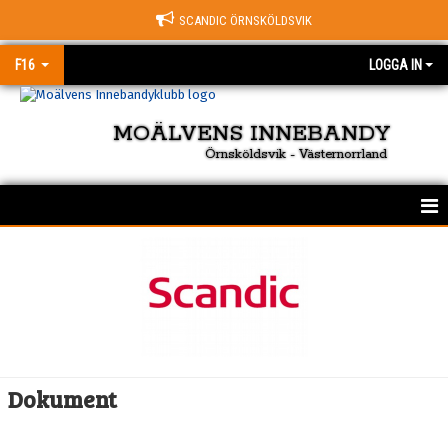
SCANDIC ÖRNSKÖLDSVIK
F16
LOGGA IN
MOÄLVENS INNEBANDY
Örnsköldsvik - Västernorrland
HEM
NYHETER
KALENDER
MATCHER
Dokument
TRUPPEN