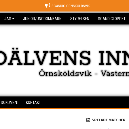
SCANDIC ÖRNSKÖLDSVIK
JAS
JUNIOR/UNGDOM/BARN
STYRELSEN
SCANDICLOPPET
OÄLVENS IN
Örnsköldsvik - Väster
DOKUMENT
KONTAKT
SPELADE MATCHER