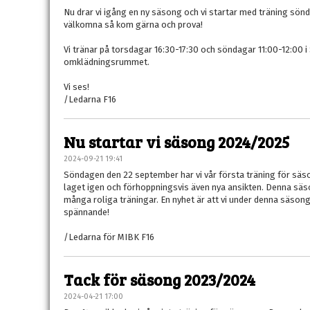
Nu drar vi igång en ny säsong och vi startar med träning sön
välkomna så kom gärna och prova!
Vi tränar på torsdagar 16:30-17:30 och söndagar 11:00-12:00 i
omklädningsrummet.
Vi ses!
/Ledarna F16
Nu startar vi säsong 2024/2025
2024-09-21 19:41
Söndagen den 22 september har vi vår första träning för säsong
laget igen och förhoppningsvis även nya ansikten. Denna sä
många roliga träningar. En nyhet är att vi under denna säson
spännande!
/Ledarna för MIBK F16
Tack för säsong 2023/2024
2024-04-21 17:00