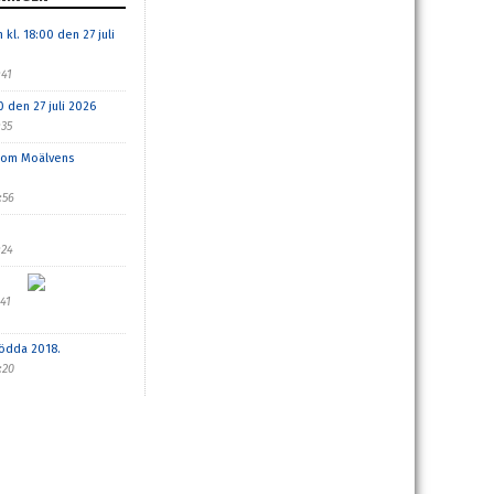
l. 18:00 den 27 juli
:41
 den 27 juli 2026
:35
inom Moälvens
:56
:24
:41
födda 2018.
:20