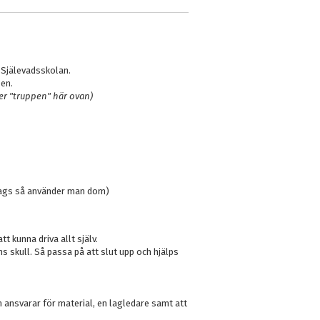
, Själevadsskolan.
pen.
er "truppen" här ovan)
ags så använder man dom)
 kunna driva allt själv.
ns skull. Så passa på att slut upp och hjälps
m ansvarar för material, en lagledare samt att