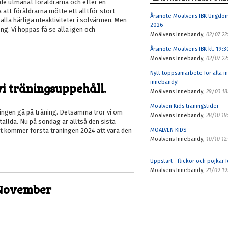
ade utmanat föräldrarna och efter en
att föräldrarna mötte ett alltför stort
Årsmöte Moälvens IBK Ungdom k
lla härliga uteaktiviteter i solvärmen. Men
2026
g. Vi hoppas få se alla igen och
Moälvens Innebandy
,
02/07 22
Årsmöte Moälvens IBK kl. 19:30
Moälvens Innebandy
,
02/07 22
Nytt toppsamarbete för alla 
innebandy!
vi träningsuppehåll.
Moälvens Innebandy
,
29/03 18
Moälven Kids träningstider
ll ingen gå på träning. Detsamma tror vi om
Moälvens Innebandy
,
28/10 19
ällda. Nu på söndag är alltså den sista
et kommer första träningen 2024 att vara den
MOÄLVEN KIDS
Moälvens Innebandy
,
10/10 12
Uppstart - flickor och pojkar 
Moälvens Innebandy
,
21/09 19
2 November