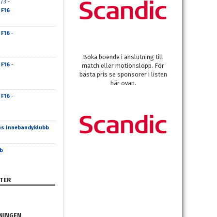
/3 -
 F16
 F16
-
Boka boende i anslutning till
 F16
-
match eller motionslopp. För
bästa pris se sponsorer i listen
här ovan.
 F16
-
ns Innebandyklubb
b
TER
NINGEN