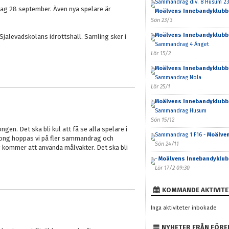
Sammandrag div. 8 Husum 23
dag 28 september. Även nya spelare är
Moälvens Innebandyklubb
Sön 23/3
Moälvens Innebandyklubb
 Själevadskolans idrottshall. Samling sker i
Sammandrag 4 Änget
Lör 15/2
Moälvens Innebandyklubb
Sammandrag Nola
Lör 25/1
Moälvens Innebandyklubb
Sammandrag Husum
Sön 15/12
en. Det ska bli kul att få se alla spelare i
Sammandrag 1 F16 -
Moälve
song hoppas vi på fler sammandrag och
Sön 24/11
g kommer att använda målvakter. Det ska bli
-
Moälvens Innebandyklub
Lör 17/2 09:30
KOMMANDE AKTIVITE
Inga aktiviteter inbokade
NYHETER FRÅN FÖRE