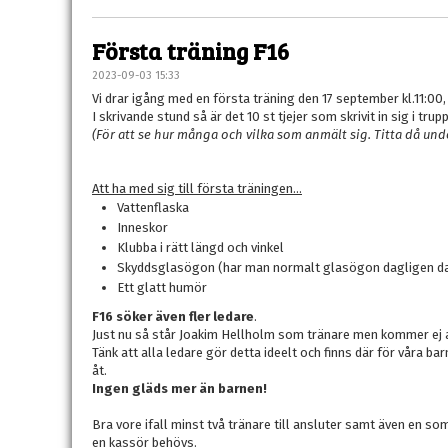
Första träning F16
2023-09-03 15:33
Vi drar igång med en första träning den 17 september kl.11:00
I skrivande stund så är det 10 st tjejer som skrivit in sig i trup
(För att se hur många och vilka som anmält sig. Titta då und
Att ha med sig till första träningen...
Vattenflaska
Inneskor
Klubba i rätt längd och vinkel
Skyddsglasögon (har man normalt glasögon dagligen d
Ett glatt humör
F16 söker även fler ledare
.
Just nu så står Joakim Hellholm som tränare men kommer ej att
Tänk att alla ledare gör detta ideelt och finns där för våra bar
åt.
Ingen gläds mer än barnen!
Bra vore ifall minst två tränare till ansluter samt även en so
en kassör behövs.