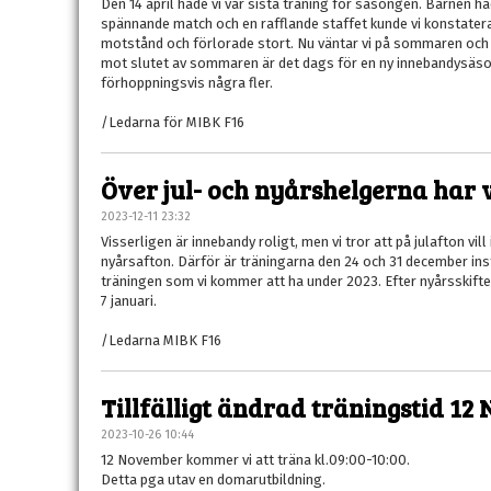
Den 14 april hade vi vår sista träning för säsongen. Barnen h
spännande match och en rafflande staffet kunde vi konstatera 
motstånd och förlorade stort. Nu väntar vi på sommaren och a
mot slutet av sommaren är det dags för en ny innebandysäson
förhoppningsvis några fler.
/Ledarna för MIBK F16
Över jul- och nyårshelgerna har 
2023-12-11 23:32
Visserligen är innebandy roligt, men vi tror att på julafton vi
nyårsafton. Därför är träningarna den 24 och 31 december inst
träningen som vi kommer att ha under 2023. Efter nyårsskift
7 januari.
/Ledarna MIBK F16
Tillfälligt ändrad träningstid 1
2023-10-26 10:44
12 November kommer vi att träna kl.09:00-10:00.
Detta pga utav en domarutbildning.