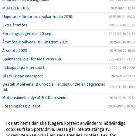
MOÄLVEN KIDS
2025-10-10 12:41
Uppstart - flickor och pojkar födda 2018.
2025-09-21 19:20
Extra årsmöte.
2025-09-18 23:35
Föreningsdagen den 20 sept
2025-09-16 02:21
Årsmöte Moälvens IBK Ungdom 2025
2025-07-16 18:20
Årsmöte 2025
2025-06-29 18:55
Spännande kval för Moälvens IBK
2025-03-19 21:20
Julklappar på Intersport
2024-12-10 21:28
Black Friday Intersport
2024-11-27 11:11
Beställ Moälvens IBK hoodie - endast under en begränsad
2024-11-19 11:03
tid.
Motionsinnebandy- MIBK Dam senior
2024-10-20 18:52
Föreningsdag 21 sept
2024-09-18 10:03
Nytt datum för extra årsmöte
2024-09-16 10:10
Extra årsmöte
För att hemsidan ska fungera korrekt använder vi nödvändiga
2024-09-03 18:07
cookies från SportAdmin. Dessa går inte att stänga av.
Årsmöte MIBK
2024-08-19 20:48
Föreningen kan också använda frivilliga cookies, t.ex. för