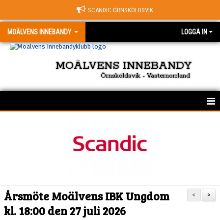
SCANDIC ÖRNSKÖLDSVIK
MOÄLVENS INNEBANDY
LOGGA IN
MOÄLVENS INNEBANDY
Örnsköldsvik - Västernorrland
HEM
KONTAKT
OM KLUBBEN
NYHETER
Årsmöte Moälvens IBK Ungdom
<
>
KALENDER
kl. 18:00 den 27 juli 2026