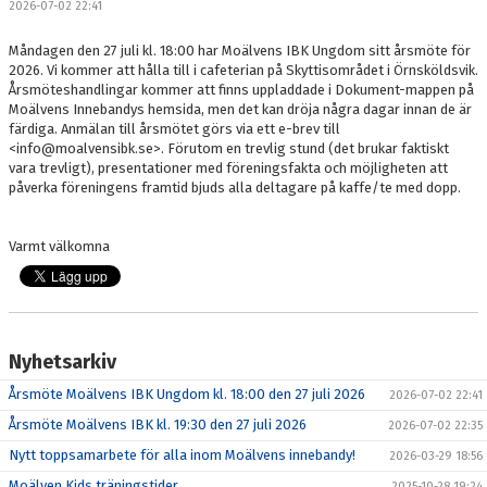
2026-07-02 22:41
MATCHER
Måndagen den 27 juli kl. 18:00 har Moälvens IBK Ungdom sitt årsmöte för
DOKUMENT
2026. Vi kommer att hålla till i cafeterian på Skyttisområdet i Örnsköldsvik.
Årsmöteshandlingar kommer att finns uppladdade i Dokument-mappen på
Moälvens Innebandys hemsida, men det kan dröja några dagar innan de är
VID SKADA/OLYCKSFALL
färdiga. Anmälan till årsmötet görs via ett e-brev till
<info@moalvensibk.se>. Förutom en trevlig stund (det brukar faktiskt
KLUBBKOLLEKTION
vara trevligt), presentationer med föreningsfakta och möjligheten att
påverka föreningens framtid bjuds alla deltagare på kaffe/te med dopp.
ÖVERBLICK HALLTIDER
Varmt välkomna
SPONSORER
Nyhetsarkiv
Årsmöte Moälvens IBK Ungdom kl. 18:00 den 27 juli 2026
2026-07-02 22:41
Årsmöte Moälvens IBK kl. 19:30 den 27 juli 2026
2026-07-02 22:35
Nytt toppsamarbete för alla inom Moälvens innebandy!
2026-03-29 18:56
Moälven Kids träningstider
2025-10-28 19:24