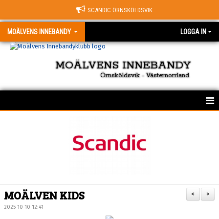
SCANDIC ÖRNSKÖLDSVIK
MOÄLVENS INNEBANDY
LOGGA IN
MOÄLVENS INNEBANDY
Örnsköldsvik - Västernorrland
HEM
KONTAKT
OM KLUBBEN
NYHETER
MOÄLVEN KIDS
<
>
KALENDER
2025-10-10 12:41